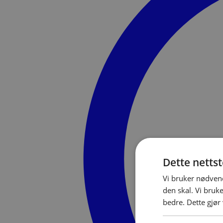
Dette netts
Vi bruker nødvend
den skal. Vi bruk
bedre. Dette gjør