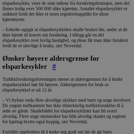
elsparkesykler, viser de siste tallene fra forsikringsbransjen, men det
finnes trolig over 500 000 slike kjøretøy. Antallet elsparkesykler er
usikkert fordi det ikke er noen registreringsplikt for disse
kjøretøyene.
– Enkelte oppgir at elsparkesykkelen skulle brukes lite, andre at de
ikke kjente til kravet om forsikring. I tillegg går en del
elsparkesykler over lovlig hastighet, og disse får man ikke forsikret
fordi de er ulovlige å bruke, sier Neverdal.
Ønsker høyere aldersgrense for
elsparkesykler
#
Trafikkforsikringsforeningen mener at aldersgrensen for å bruke
elsparkesykkel bør bli høyere. Aldersgrensen for bruk av
elsparkesykkel er nå 12 år.
– Vi frykter enda flere alvorlige ulykker med barn og unge involvert.
De yngste trafikantene har ikke tilstrekkelig trafikkforståelse til å
sette av gårde. Skadebildet for elsparkesyklister kan bli svært
alvorlig. Flere unge mennesker har blitt alvorlig skadet og reglene
for kjøring brytes også hyppig, sier Neverdal.
Foreldre oppfordres til å tenke seg godt om før de gir barn