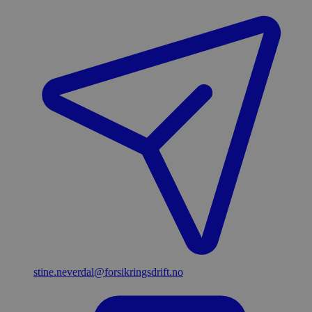
stine.neverdal​@forsikringsdrift.no