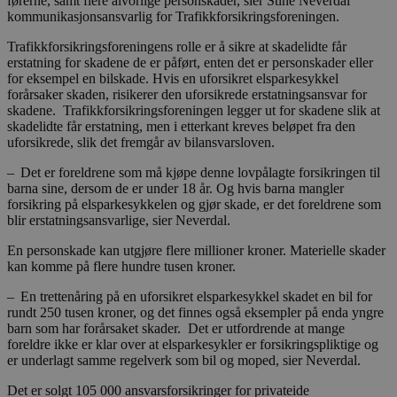
førerne, samt flere alvorlige personskader, sier Stine Neverdal
kommunikasjonsansvarlig for Trafikkforsikringsforeningen.
Trafikkforsikringsforeningens rolle er å sikre at skadelidte får
erstatning for skadene de er påført, enten det er personskader eller
for eksempel en bilskade. Hvis en uforsikret elsparkesykkel
forårsaker skaden, risikerer den uforsikrede erstatningsansvar for
skadene. Trafikkforsikringsforeningen legger ut for skadene slik at
skadelidte får erstatning, men i etterkant kreves beløpet fra den
uforsikrede, slik det fremgår av bilansvarsloven.
– Det er foreldrene som må kjøpe denne lovpålagte forsikringen til
barna sine, dersom de er under 18 år. Og hvis barna mangler
forsikring på elsparkesykkelen og gjør skade, er det foreldrene som
blir erstatningsansvarlige, sier Neverdal.
En personskade kan utgjøre flere millioner kroner. Materielle skader
kan komme på flere hundre tusen kroner.
– En trettenåring på en uforsikret elsparkesykkel skadet en bil for
rundt 250 tusen kroner, og det finnes også eksempler på enda yngre
barn som har forårsaket skader. Det er utfordrende at mange
foreldre ikke er klar over at elsparkesykler er forsikringspliktige og
er underlagt samme regelverk som bil og moped, sier Neverdal.
Det er solgt 105 000 ansvarsforsikringer for privateide