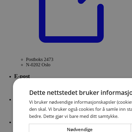
Postboks 2473
N-0202 Oslo
E-post
firmapost@forsikringsdrift.no
Dette nettstedet bruker informasj
Sentralbord
Vi bruker nødvendige informasjonskapsler (cookies
den skal. Vi bruker også cookies for å samle inn st
23 28 42 00
bedre. Dette gjør vi bare med ditt samtykke.
Org.nr.
Nødvendige