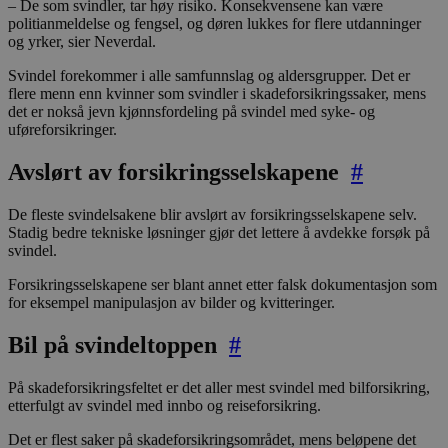
– De som svindler, tar høy risiko. Konsekvensene kan være
politianmeldelse og fengsel, og døren lukkes for flere utdanninger
og yrker, sier Neverdal.
Svindel forekommer i alle samfunnslag og aldersgrupper. Det er
flere menn enn kvinner som svindler i skadeforsikringssaker, mens
det er nokså jevn kjønnsfordeling på svindel med syke- og
uføreforsikringer.
Avslørt av forsikringsselskapene
#
De fleste svindelsakene blir avslørt av forsikringsselskapene selv.
Stadig bedre tekniske løsninger gjør det lettere å avdekke forsøk på
svindel.
Forsikringsselskapene ser blant annet etter falsk dokumentasjon som
for eksempel manipulasjon av bilder og kvitteringer.
Bil på svindeltoppen
#
På skadeforsikringsfeltet er det aller mest svindel med bilforsikring,
etterfulgt av svindel med innbo og reiseforsikring.
Det er flest saker på skadeforsikringsområdet, mens beløpene det