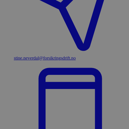
stine.neverdal​@forsikringsdrift.no