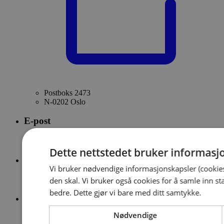
Postboks 2473
N-0202 Oslo
E-post
firmapost@forsikringsdrift.no
Dette nettstedet bruker informasj
Sentralbord
Vi bruker nødvendige informasjonskapsler (cookies
23 28 42 00
den skal. Vi bruker også cookies for å samle inn st
bedre. Dette gjør vi bare med ditt samtykke.
Org.nr.
Nødvendige
999 523 625