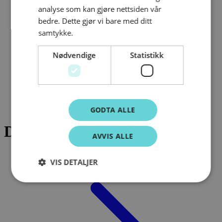
analyse som kan gjøre nettsiden vår
bedre. Dette gjør vi bare med ditt
samtykke.
Nødvendige
Statistikk
Om oss
/
Dokumenter FNF
GODTA ALLE
Dokumenter FNF
AVVIS ALLE
VIS DETALJER