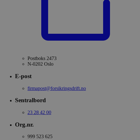
Postboks 2473
N-0202 Oslo
E-post
firmapost@forsikringsdrift.no
Sentralbord
23 28 42 00
Org.nr.
999 523 625